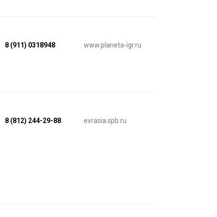
8 (911) 0318948
www.planeta-igr.ru
8 (812) 244-29-88
evrasia.spb.ru