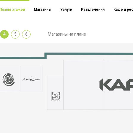
Планы этажей
Магазины
Услуги
Развлечения
Кафе и ре
4
5
6
Магазины на плане