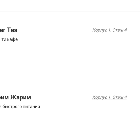
er Tea
Корпус 1, Этаж 4
 ти кафе
рим Жарим
Корпус 1, Этаж 4
 быстрого питания