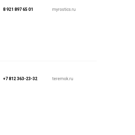
8 921 897 65 01
myrostics.ru
+7 812 363-23-32
teremok.ru