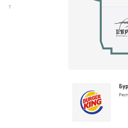
T
Бур
Рест