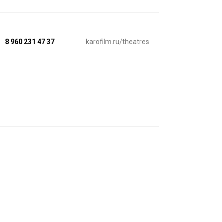
8 960 231 47 37
karofilm.ru/theatres