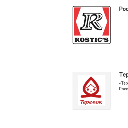
Ро
Те
«Тер
Росс