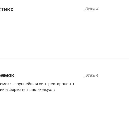
стикс
Этаж 4
ремок
Этаж 4
емок» - крупнейшая сеть ресторанов в
ии в формате «фаст-кэжуал»