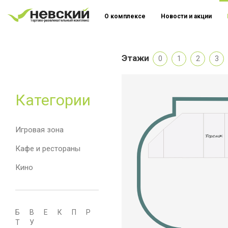
О комплексе
Новости и акции
Этажи
0
1
2
3
Категории
Игровая зона
Кафе и рестораны
Кино
Б
В
Е
К
П
Р
Т
У