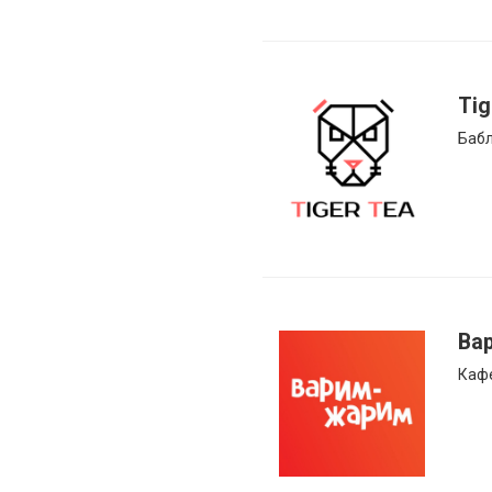
Tig
Бабл
Ва
Кафе