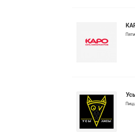
КА
Пяти
Ус
Пиц