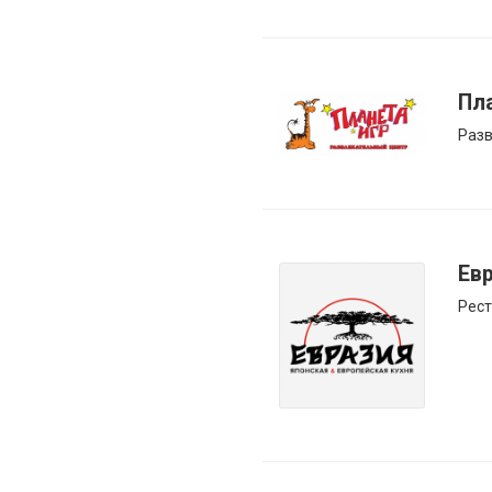
Пл
Разв
Ев
Рест