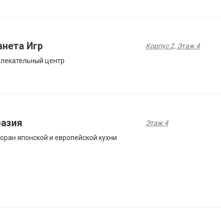
анета Игр
Корпус 2, Этаж 4
лекательный центр
разия
Этаж 4
оран японской и европейской кухни