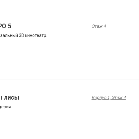
РО 5
Этаж 4
зальный 3D кинотеатр.
ы лисы
Корпус 1, Этаж 4
церия