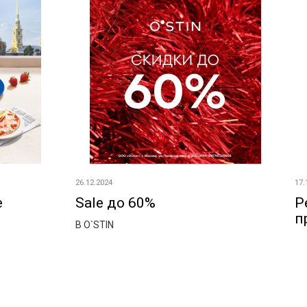
26.12.2024
17.
е
Sale до 60%
Р
п
В O`STIN