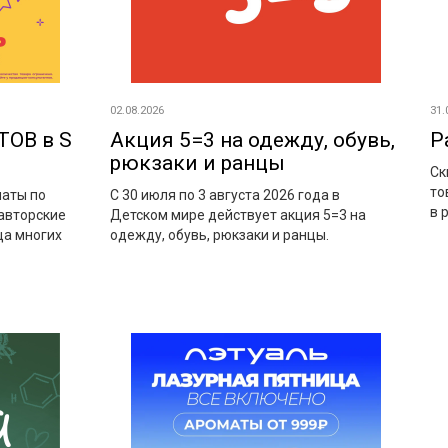
02.08.2026
31.
ОВ в S
Акция 5=3 на одежду, обувь,
Р
рюкзаки и ранцы
Ск
то
маты по
С 30 июля по 3 августа 2026 года в
в 
авторские
Детском мире действует акция 5=3 на
ца многих
одежду, обувь, рюкзаки и ранцы.