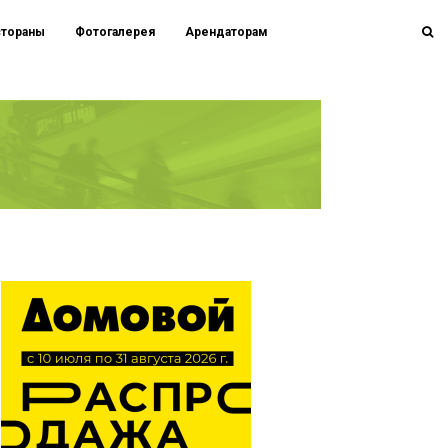
стораны
Фотогалерея
Арендаторам