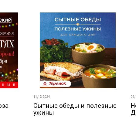
11.12.2024
09.
оза
Сытные обеды и полезные
Н
ужины
Д