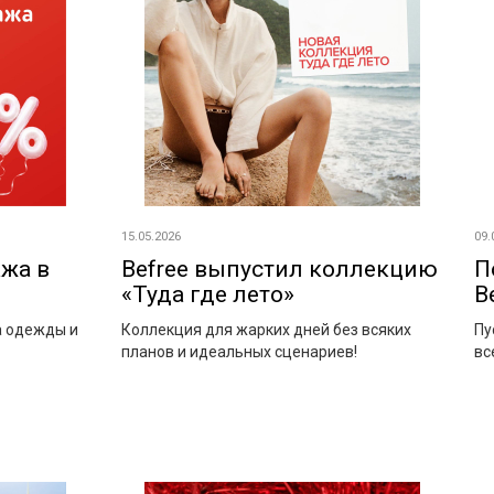
15.05.2026
09.
жа в
Befree выпустил коллекцию
П
«Туда где лето»
B
а одежды и
Коллекция для жарких дней без всяких
Пу
планов и идеальных сценариев!
вс