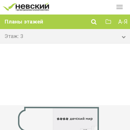
Перек
навиг
А-Я
Планы этажей
Этаж: 3