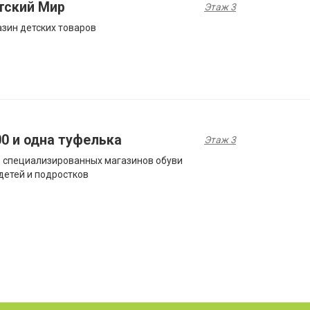
тский Мир
Этаж 3
зин детских товаров
00 и одна туфелька
Этаж 3
 специализированных магазинов обуви
детей и подростков