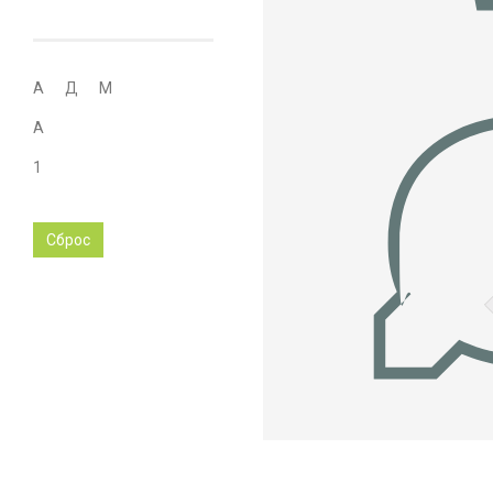
А
Д
М
A
1
Сброс