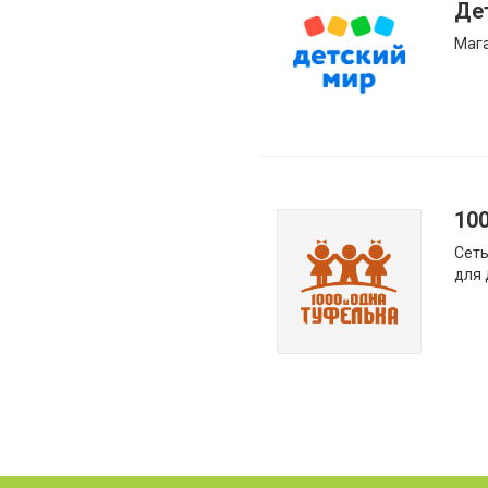
Де
Мага
10
Сеть
для 