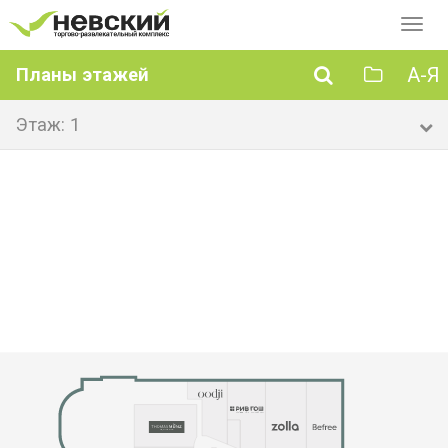
Перек
навиг
А-Я
Планы этажей
Этаж: 1