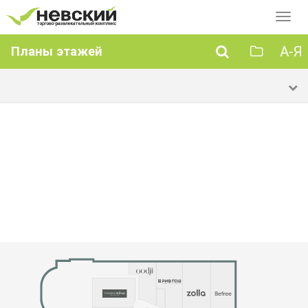
Перек
навиг
А-Я
Планы этажей